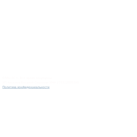
ERALUX ©. Все права защищены.
ИП Киселев Виталий Сергееви ИНН 270312885398
Политика конфиденциальности
Установить кондиционер
Натяжные потолки
Купить кондиционер
Жалюзи плиссе в алюминиевом корпусе
Наши предложения
Информация
Отзывы 2GIS