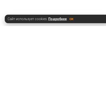
Сайт использует cookies.
Подробнее
.
ОК
Наши предложения
Натяжные потолки
Купить кондиционер
Установить кондиционер