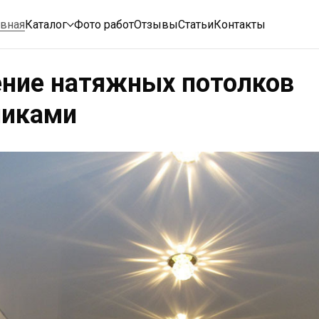
авная
Каталог
Фото работ
Отзывы
Статьи
Контакты
ние натяжных потолков
никами