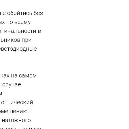
ше обойтись без
ых по всему
игинальности в
льников при
светодиодные
ках на самом
м случае
м
й оптический
помещению.
 натяжного
игуры. Если же