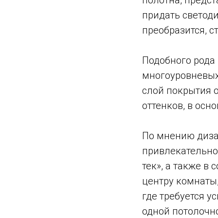
придать светод
преобразится, 
Подобного рода 
многоуровневых
слой покрытия о
оттенков, в осн
По мнению диза
привлекательно
тек», а также 
центру комнаты,
где требуется у
одной потолочно