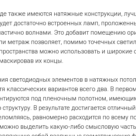
где также имеются натяжные конструкции, луч
будет достаточно встроенных ламп, проложенн
частично волнами. Это добавит помещению ор
ли метраж позволяет, помимо точечных свети
пространства можно использовать и широкие 
амаскировав их концы.
ия светодиодных элементов в натяжных потол
тя классических вариантов всего два. В перво
нтируются под пленочным полотном, имеющи
структуру. В результате достигается отличны
реломляясь, равномерно расходится по всему 
 можно выделить какую-либо смысловую часть
тавляющую собой различные геометрические ф