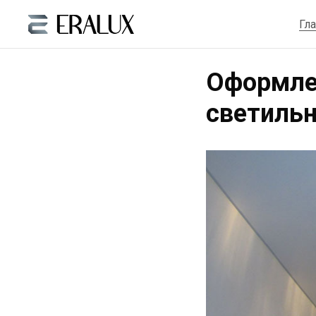
Гл
Оформле
светиль