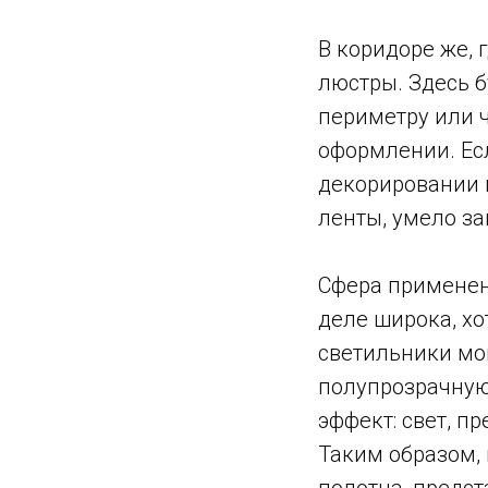
В коридоре же, 
люстры. Здесь 
периметру или 
оформлении. Ес
декорировании 
ленты, умело з
Сфера применен
деле широка, хо
светильники мо
полупрозрачную 
эффект: свет, п
Таким образом,
полотна, предс