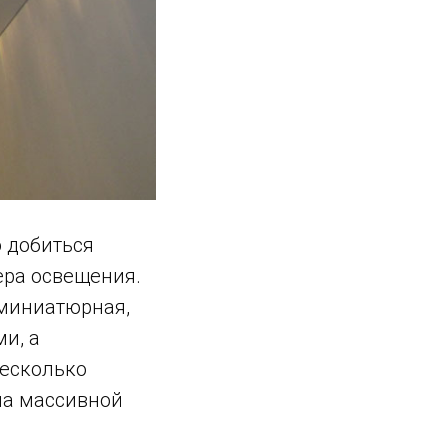
 добиться
ера освещения.
 миниатюрная,
и, а
несколько
на массивной