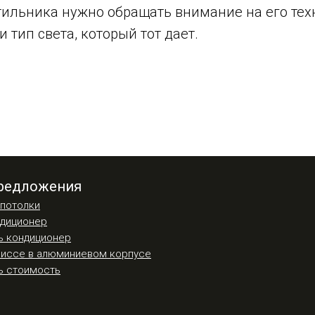
тильника нужно обращать внимание на его те
 тип света, который тот дает.
редложения
потолки
ндиционер
ь кондиционер
иссе в алюминиевом корпусе
ь стоимость