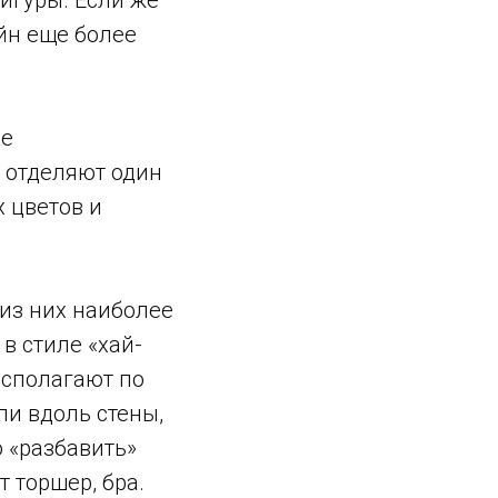
йн еще более
ке
 отделяют один
 цветов и
из них наиболее
в стиле «хай-
асполагают по
ли вдоль стены,
 «разбавить»
 торшер, бра.