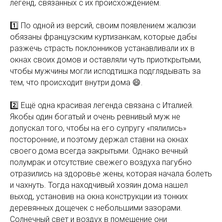
легенд, связанных с их происхождением.
1️⃣ По одной из версий, своим появлением жалюзи
обязаны французским куртизанкам, которые дабы
разжечь страсть поклонников устанавливали их в
окнах своих домов и оставляли чуть приоткрытыми,
чтобы мужчины могли исподтишка подглядывать за
тем, что происходит внутри дома 😄.
2️⃣ Ещё одна красивая легенда связана с Италией.
Якобы один богатый и очень ревнивый муж не
допускал того, чтобы на его супругу «пялились»
посторонние, и поэтому держал ставни на окнах
своего дома всегда закрытыми. Однако вечный
полумрак и отсутствие свежего воздуха пагубно
отразились на здоровье жены, которая начала болеть
и чахнуть. Тогда находчивый хозяин дома нашел
выход, установив на окна конструкции из тонких
деревянных дощечек с небольшими зазорами.
Солнечный свет и воздух в помещение они