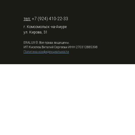
тел:
+7 (924) 410-22-33
г. Комсомольск -на-Амуре
ул. Кирова, 31
ERALUX ©. Все права защищены.
ИП Киселев Виталий Сергееви ИНН 270312885398
Политика конфиденциальности