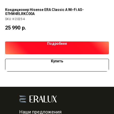
Кондиционер Hisense ERA Classic A Wi-Fi AS-
Ко
07HW4RLRKC00A
SK
SKU:
К-2025-4
46
25 990
р.
Подробнее
Купить
Наши предложения